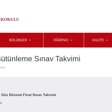
EKOKULU
BÖLÜMLER
ÖĞRENCI
KALITE
ütünleme Sınav Takvimi
vimi
 Güz Dönemi Final Sınav Takvimi
mi