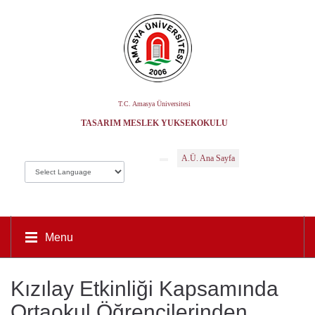
T.C. Amasya Üniversitesi
TASARIM MESLEK YÜKSEKOKULU
A.Ü. Ana Sayfa
Menu
Kızılay Etkinliği Kapsamında
Ortaokul Öğrencilerinden