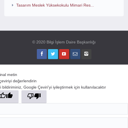
Tasarım Meslek Yüksekokulu Mimari Res...
© 2020 Bilgi İşlem Daire Başkanlığı
jinal metin
çeviriyi değerlendirin
 bildiriminiz, Google Çeviri'yi iyileştirmek için kullanılacaktır