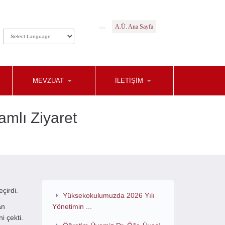
A.Ü. Ana Sayfa
MEVZUAT
İLETIŞIM
mlı Ziyaret
çirdi.
Yüksekokulumuzda 2026 Yılı
an
Yönetimin ...
i çekti.