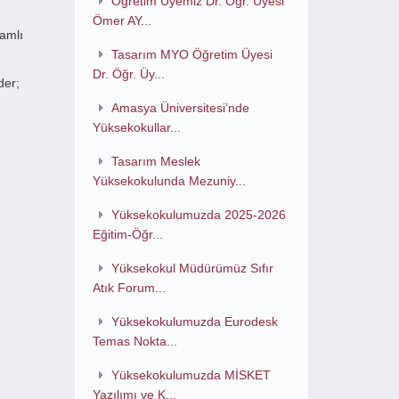
Öğretim Üyemiz Dr. Öğr. Üyesi
Ömer AY...
amlı
Tasarım MYO Öğretim Üyesi
Dr. Öğr. Üy...
der;
Amasya Üniversitesi’nde
Yüksekokullar...
Tasarım Meslek
Yüksekokulunda Mezuniy...
Yüksekokulumuzda 2025-2026
Eğitim-Öğr...
Yüksekokul Müdürümüz Sıfır
Atık Forum...
Yüksekokulumuzda Eurodesk
Temas Nokta...
Yüksekokulumuzda MİSKET
Yazılımı ve K...