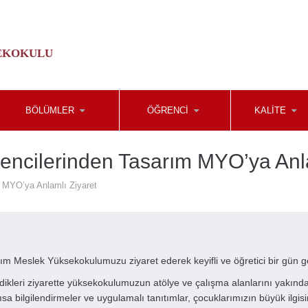
EKOKULU
BÖLÜMLER
ÖĞRENCI
KALITE
encilerinden Tasarım MYO’ya Anla
m MYO’ya Anlamlı Ziyaret
ım Meslek Yüksekokulumuzu ziyaret ederek keyifli ve öğretici bir gün ge
irdikleri ziyarette yüksekokulumuzun atölye ve çalışma alanlarını yakınd
sa bilgilendirmeler ve uygulamalı tanıtımlar, çocuklarımızın büyük ilgisin